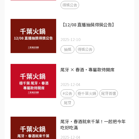
得獎公告
【12/08 直播抽獎得獎公告】
2025-12-10
抽獎
得獎公告
尾牙 × 春酒・專屬款待開席
2025-12-04
#公告
極千葉火鍋
尾牙首選
尾牙
尾牙・春酒就來千葉！一起把今年
吃好吃滿
2025-12-04