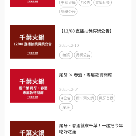
千葉火鍋
#公告
直播抽獎
得獎公告
【12/08 直播抽獎得獎公告】
2025-12-10
抽獎
得獎公告
尾牙 × 春酒・專屬款待開席
2025-12-04
#公告
極千葉火鍋
尾牙首選
尾牙
尾牙・春酒就來千葉！一起把今年
吃好吃滿