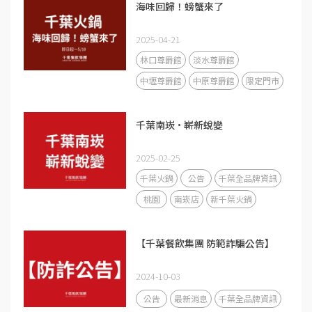
海味回歸！螃蟹來了
2025-04-21
林口尊爵館
淡水尊爵館
中壢尊爵館
中原尊爵館
限定門市
千葉南崁·嶄新蛻變
2025-02-25
千葉火鍋
公告
千葉全品牌資訊
桃園
南崁店
新千葉火鍋
【千葉餐飲集團 防範詐騙公告】
2024-10-03
公告
最新消息
千葉全品牌資訊